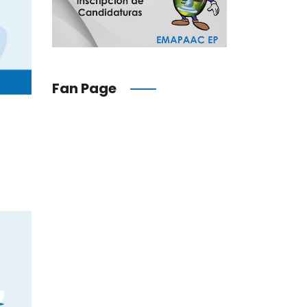
Fan Page
N