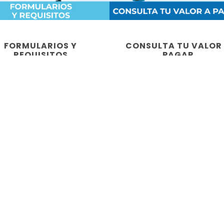
FORMULARIOS Y
CONSULTA TU VALOR
REQUISITOS
PAGAR
adanía el
se detalla
dos en el
ula la Ley